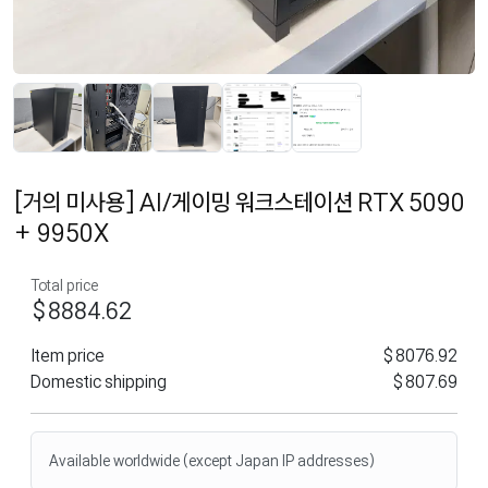
[거의 미사용] AI/게이밍 워크스테이션 RTX 5090
+ 9950X
Total price
$8884.62
Item price
$8076.92
Domestic shipping
$807.69
Available worldwide (except Japan IP addresses)