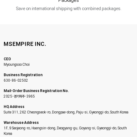
Packages
Save on international shipping with combined packages.
MSEMPIRE INC.
CEO
Myoungsoo Choi
Business Registration
630-86-02502
Mail-Order Business Registration No.
2025-경기파주-3965
HQ Address
Suite 311, 262 Cheongseok-ro, Dongpae-dong, Paju-si, Gyeonggi-do, South Korea
Warehouse Address
1F, 9 Seojeong-ro, Haengsin-dong, Deogyang-gu, Goyang-si, Gyeonggi-do, South
Korea