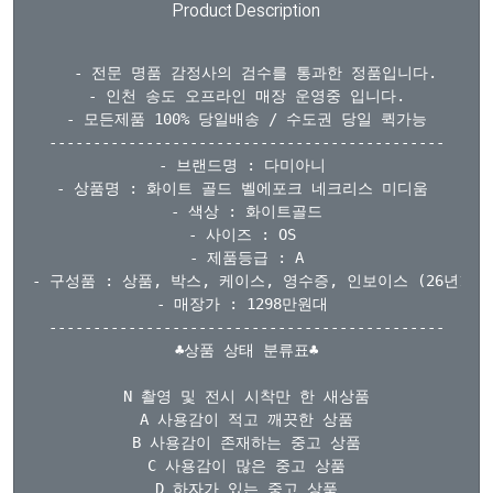
Product Description
  - 전문 명품 감정사의 검수를 통과한 정품입니다.

- 인천 송도 오프라인 매장 운영중 입니다.

- 모든제품 100% 당일배송 / 수도권 당일 퀵가능

---------------------------------------------

- 브랜드명 : 다미아니 

- 상품명 : 화이트 골드 벨에포크 네크리스 미디움 

- 색상 : 화이트골드

- 사이즈 : OS 

- 제품등급 : A

- 구성품 : 상품, 박스, 케이스, 영수증, 인보이스 (26년1월)

- 매장가 : 1298만원대 

---------------------------------------------

♣상품 상태 분류표♣

N 촬영 및 전시 시착만 한 새상품

A 사용감이 적고 깨끗한 상품

B 사용감이 존재하는 중고 상품

C 사용감이 많은 중고 상품

D 하자가 있는 중고 상품
