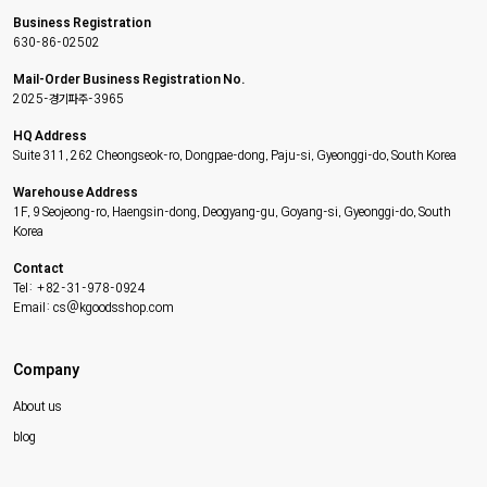
Business Registration
630-86-02502
Mail-Order Business Registration No.
2025-경기파주-3965
HQ Address
Suite 311, 262 Cheongseok-ro, Dongpae-dong, Paju-si, Gyeonggi-do, South Korea
Warehouse Address
1F, 9 Seojeong-ro, Haengsin-dong, Deogyang-gu, Goyang-si, Gyeonggi-do, South
Korea
Contact
Tel: +82-31-978-0924
Email: cs@kgoodsshop.com
Company
About us
blog