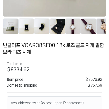
반클리프 VCARO8SF00 18k 로즈 골드 자개 알함
브라 쿼츠 시계
Total price
$8334.62
Item price
$7576.92
Domestic shipping
$757.69
Available worldwide (except Japan IP addresses)