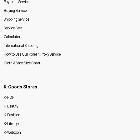
Payment Service
Buying Service
Shipping Service
Service Fees
Calculator
International Shipping
How to Use Our Korean Proxy Service
Cloth & Shoe Size Chart
K-Goods Stores
K-POP
K-Beauty
K-Fashion
K-Lifestyle
K-Webtoon