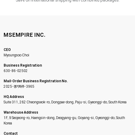
Save on international shipping with combined packages.
MSEMPIRE INC.
CEO
Myoungsoo Choi
Business Registration
630-86-02502
Mail-Order Business Registration No.
2025-경기파주-3965
HQ Address
Suite 311, 262 Cheongseok-ro, Dongpae-dong, Paju-si, Gyeonggi-do, South Korea
Warehouse Address
1F, 9 Seojeong-ro, Haengsin-dong, Deogyang-gu, Goyang-si, Gyeonggi-do, South
Korea
Contact