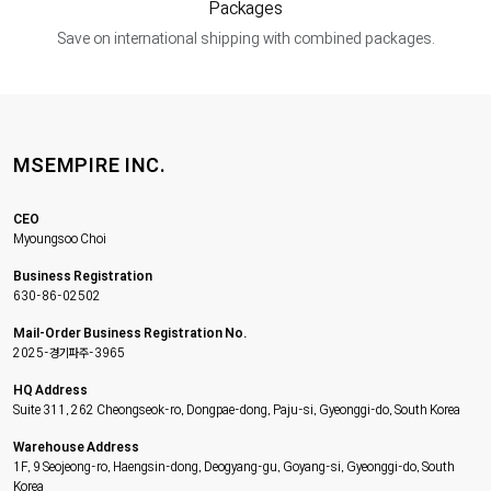
Packages
Save on international shipping with combined packages.
MSEMPIRE INC.
CEO
Myoungsoo Choi
Business Registration
630-86-02502
Mail-Order Business Registration No.
2025-경기파주-3965
HQ Address
Suite 311, 262 Cheongseok-ro, Dongpae-dong, Paju-si, Gyeonggi-do, South Korea
Warehouse Address
1F, 9 Seojeong-ro, Haengsin-dong, Deogyang-gu, Goyang-si, Gyeonggi-do, South
Korea