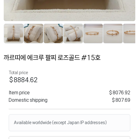
까르띠에 에크루 팔찌 로즈골드 #15호
Total price
$8884.62
Item price
$8076.92
Domestic shipping
$807.69
Available worldwide (except Japan IP addresses)