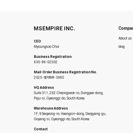
MSEMPIRE INC.
Compa
About us
CEO
Myoungsoo Choi
blog
Business Registration
630-86-02502
Mail-Order Business Registration No.
2025-경기파주-3965
HQ Address
Suite 311, 262 Cheongseok-ro, Dongpae-dong,
Paju-si, Gyeonggi-do, South Korea
Warehouse Address
1F, 9 Seojeong-ro, Haengsin-dong, Deogyang-gu,
Goyang-si, Gyeonggi-do, South Korea
Contact