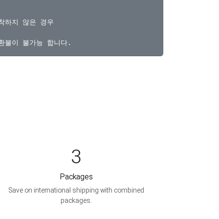
착하지 않은 경우

3
Packages
Save on international shipping with combined
packages.