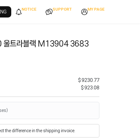
NOTICE
SUPPORT
MY PAGE
ANG
 울트라블랙 M13904 3683
$9230.77
$923.08
ses)
flect the difference in the shipping invoice.