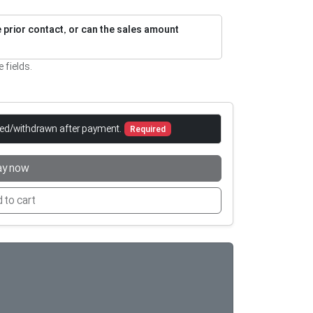
re prior contact, or can the sales amount
e fields.
led/withdrawn after payment.
Required
ay now
 to cart