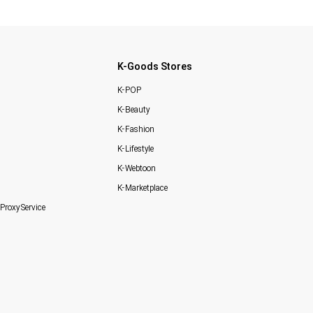
K-Goods Stores
K-POP
K-Beauty
K-Fashion
K-Lifestyle
K-Webtoon
K-Marketplace
Proxy Service