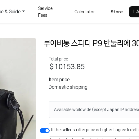
Service
ce & Guide
L
Calculator
Store
Fees
루이비통 스피디 P9 반둘리에 30
Total price
$10153.85
Item price
Domestic shipping
Available worldwide (except Japan IP addres
If the seller’s offer price is higher, I agree to re