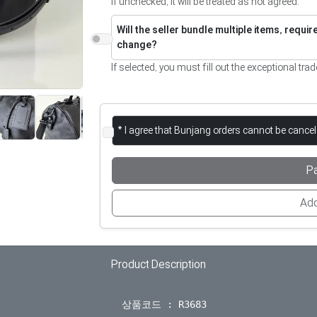
If unchecked, it will be treated as not agreed.
Will the seller bundle multiple items, requi
change?
If selected, you must fill out the exceptional trad
* I agree that Bunjang orders cannot be cance
P
Add
Product Description
  상품코드 : R3683
