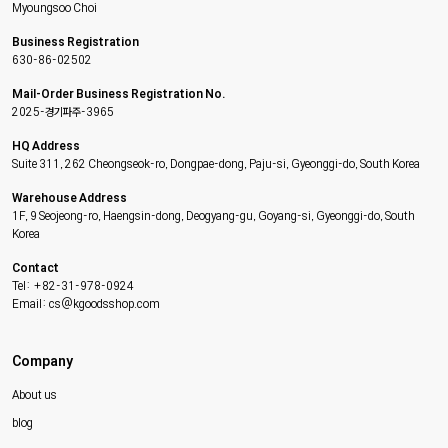
Myoungsoo Choi
Business Registration
630-86-02502
Mail-Order Business Registration No.
2025-경기파주-3965
HQ Address
Suite 311, 262 Cheongseok-ro, Dongpae-dong, Paju-si, Gyeonggi-do, South Korea
Warehouse Address
1F, 9 Seojeong-ro, Haengsin-dong, Deogyang-gu, Goyang-si, Gyeonggi-do, South
Korea
Contact
Tel: +82-31-978-0924
Email: cs@kgoodsshop.com
Company
About us
blog