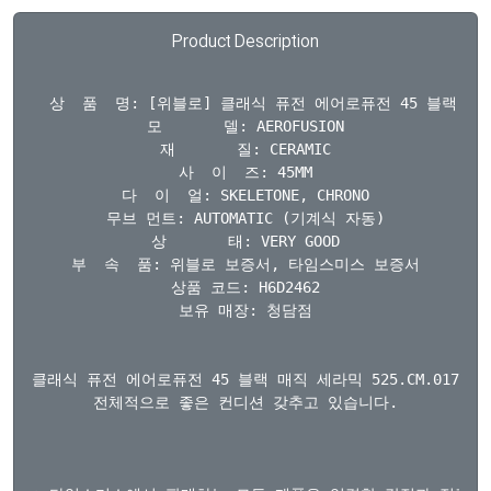
Product Description
  상  품  명: [위블로] 클래식 퓨전 에어로퓨전 45 블랙 매직
모       델: AEROFUSION

재       질: CERAMIC

사  이  즈: 45MM

다  이  얼: SKELETONE, CHRONO

무브 먼트: AUTOMATIC (기계식 자동)

상       태: VERY GOOD

부  속  품: 위블로 보증서, 타임스미스 보증서

상품 코드: H6D2462

보유 매장: 청담점

클래식 퓨전 에어로퓨전 45 블랙 매직 세라믹 525.CM.0170.LR
전체적으로 좋은 컨디션 갖추고 있습니다.
