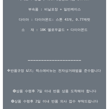
부속품 : 비닐포장 + 일반케이스

다이아 : 다이아몬드: 스톤 43개, 0.77캐럿

소   재 : 18K 옐로우골드 + 다이아몬드

➖➖➖➖➖➖➖➖➖➖➖➖➖➖➖➖➖➖➖➖

🔷반품규정 &lt; 럭스애비뉴는 전자상거래법을 준수합니다 &gt;
🔴상품 수령후 7일 이내 반품 상품 도착해야 합니다

🔴상품 수령후 2일 이내 반품 의사 접수 부탁드립니다
