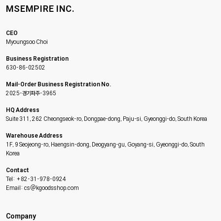
MSEMPIRE INC.
CEO
Myoungsoo Choi
Business Registration
630-86-02502
Mail-Order Business Registration No.
2025-경기파주-3965
HQ Address
Suite 311, 262 Cheongseok-ro, Dongpae-dong, Paju-si, Gyeonggi-do, South Korea
Warehouse Address
1F, 9 Seojeong-ro, Haengsin-dong, Deogyang-gu, Goyang-si, Gyeonggi-do, South
Korea
Contact
Tel: +82-31-978-0924
Email: cs@kgoodsshop.com
Company