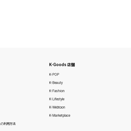
K-Goods 店舗
K-POP
K-Beauty
K-Fashion
K-Lifestyle
K-Webtoon
K-Marketplace
の利用方法