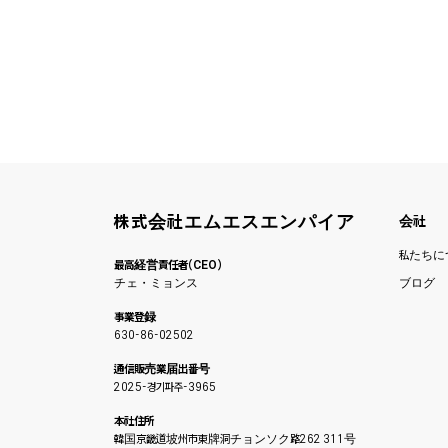
株式会社エムエスエンパイア
会社
私たちに
最高経営責任者（CEO）
チェ・ミョンス
ブログ
事業登録
630-86-02502
通信販売業届出番号
2025-경기파주-3965
本社住所
韓国京畿道坡州市東牌洞チョンソク路262 311号