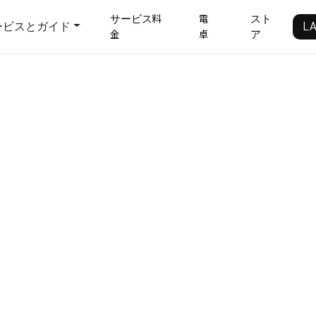
サービス料
電
スト
ービスとガイド
L
金
卓
ア