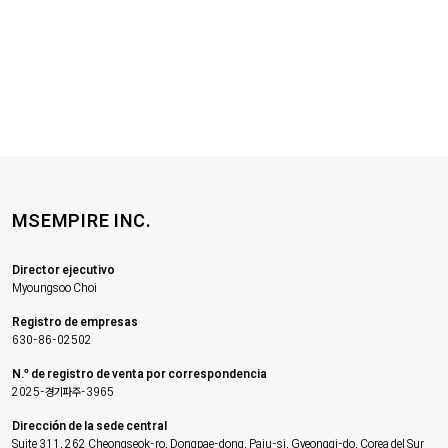
MSEMPIRE INC.
Director ejecutivo
Myoungsoo Choi
Registro de empresas
630-86-02502
N.º de registro de venta por correspondencia
2025-경기파주-3965
Dirección de la sede central
Suite 311, 262 Cheongseok-ro, Dongpae-dong, Paju-si, Gyeonggi-do, Corea del Sur