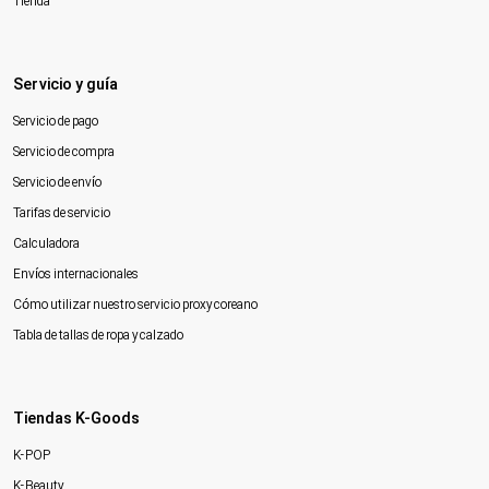
Tienda
Servicio y guía
Servicio de pago
Servicio de compra
Servicio de envío
Tarifas de servicio
Calculadora
Envíos internacionales
Cómo utilizar nuestro servicio proxy coreano
Tabla de tallas de ropa y calzado
Tiendas K-Goods
K-POP
K-Beauty