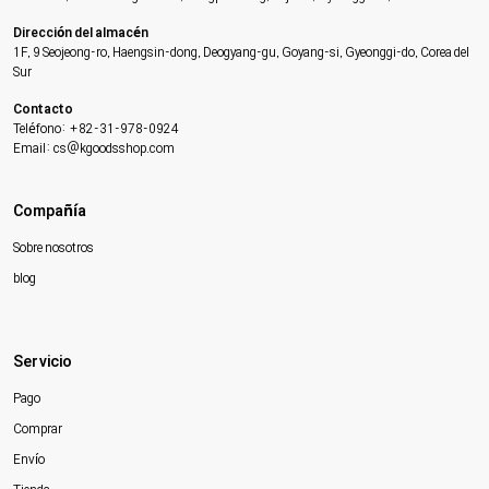
Dirección del almacén
1F, 9 Seojeong-ro, Haengsin-dong, Deogyang-gu, Goyang-si, Gyeonggi-do, Corea del
Sur
Contacto
Teléfono: +82-31-978-0924
Email: cs@kgoodsshop.com
Compañía
Sobre nosotros
blog
Servicio
Pago
Comprar
Envío