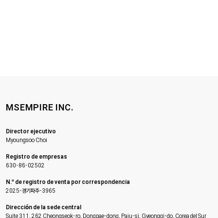
MSEMPIRE INC.
Director ejecutivo
Myoungsoo Choi
Registro de empresas
630-86-02502
N.º de registro de venta por correspondencia
2025-경기파주-3965
Dirección de la sede central
Suite 311, 262 Cheongseok-ro, Dongpae-dong, Paju-si, Gyeonggi-do, Corea del Sur