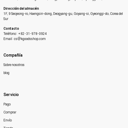
Dirección del almacén
1F, 9 Seojeong-ro, Haengsin-dong, Deogyang-gu, Goyang-si, Gyeonggi-do, Corea del
Sur
Contacto
Teléfono: +82-31-978-0924
Email: cs@kgoodsshop.com
Compañía
Sobre nosotros
blog
Servicio
Pago
Comprar
Envío