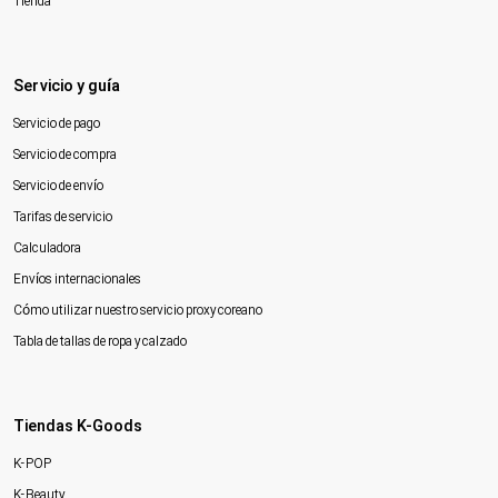
Tienda
Servicio y guía
Servicio de pago
Servicio de compra
Servicio de envío
Tarifas de servicio
Calculadora
Envíos internacionales
Cómo utilizar nuestro servicio proxy coreano
Tabla de tallas de ropa y calzado
Tiendas K-Goods
K-POP
K-Beauty